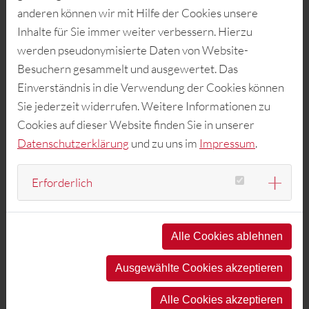
anderen können wir mit Hilfe der Cookies unsere
Inhalte für Sie immer weiter verbessern. Hierzu
BEWÄHRT ERFOLGREICH: DER BRIEF
werden pseudonymisierte Daten von Website-
Der gute alte Brief – in der Politik zählt er nach wie vor
Besuchern gesammelt und ausgewertet. Das
zu den erfolgreichsten Kommunikationsmedien, um
Einverständnis in die Verwendung der Cookies können
Positionen darzulegen, Argumente zu liefern, Interessen
Sie jederzeit widerrufen. Weitere Informationen zu
sachlich zu vertreten oder auch nur, um persönliche
Cookies auf dieser Website finden Sie in unserer
Kontakte zu pflegen.
Datenschutzerklärung
und zu uns im
Impressum
.
ARGUMENTATIONSPAPIERE
Lobbyarbeit ist allem voran Informations- und
Erforderlich
Überzeugungsarbeit. Sie liefert Argumente, Daten und
Fakten, die für eine Entscheidungsfindung benötigt
Alle Cookies ablehnen
werden. Wir entwerfen Argumentationspapiere für
Entscheidungsträger mit gleichermaßen wichtigen Infos
Ausgewählte Cookies akzeptieren
und Fakten über Ihr Geschäftsmodell wie auch
stichhaltigen Argumenten für Ihr unternehmerisches
Alle Cookies akzeptieren