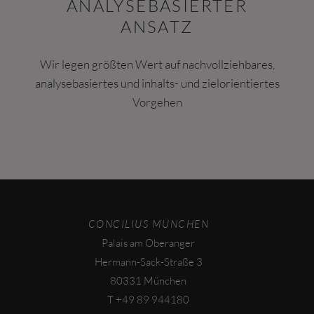
ANALYSEBASIERTER
ANSATZ
Wir legen größten Wert auf nachvollziehbares,
analysebasiertes und inhalts- und zielorientiertes
Vorgehen
CONCILIUS MÜNCHEN
Palais am Oberanger
Hermann-Sack-Straße 3
80331 München
T
+49 89 944180