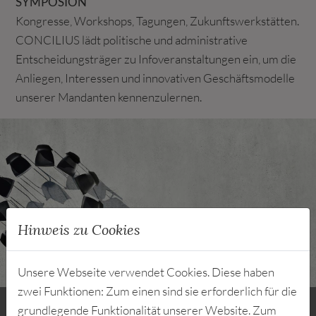
SYMPOSION
Kongresse, Workshops, Tagungen, Zukunftswerkstätten.
CONCILIUS lädt politische und administrative
Entscheidungsträger zu Infoveranstaltungen ein, um die
Anliegen, Interessen und innovativen Geschäftsmodelle
unserer Mandanten kennenzulernen.
Hinweis zu Cookies
Unsere Webseite verwendet Cookies. Diese haben
zwei Funktionen: Zum einen sind sie erforderlich für die
Informieren und argumentieren
grundlegende Funktionalität unserer Website. Zum