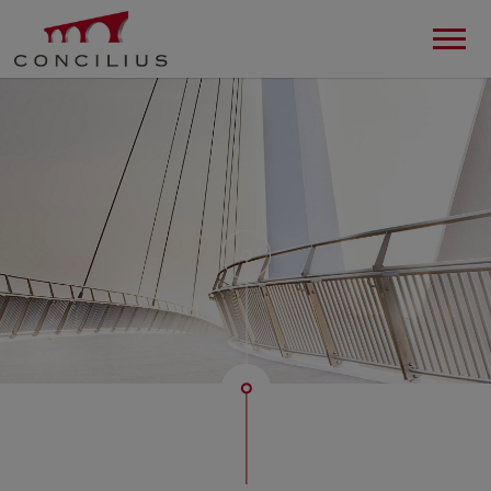
de
en